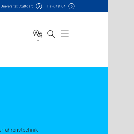
Uni
versität Stuttgart
F
akultät
04
erfahrenstechnik