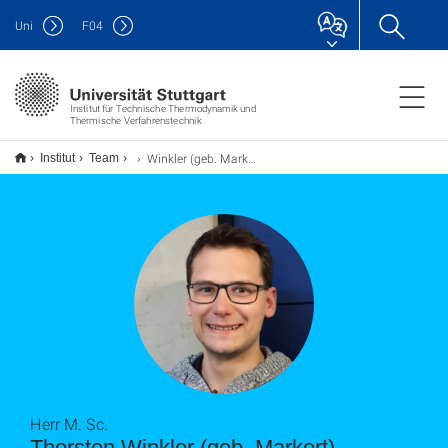
Uni
F
04
Institut für Technische Thermodynamik und
Thermische Verfahrenstechnik
Winkler (geb. Markert), Thorsten
Institut
Team
Herr M. Sc.
Thorsten Winkler (geb. Markert)